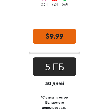
03ч
72ч
66ч
$9.99
5 ГБ
30 дней
*С этим пакетом
Вы можете
использовать: