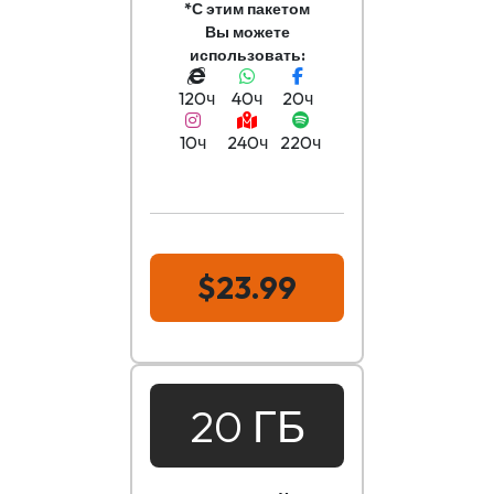
*С этим пакетом
Вы можете
использовать:
120ч
40ч
20ч
10ч
240ч
220ч
$23.99
20 ГБ