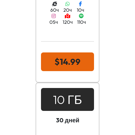
60ч
20ч
10ч
05ч
120ч
110ч
$14.99
10 ГБ
30 дней