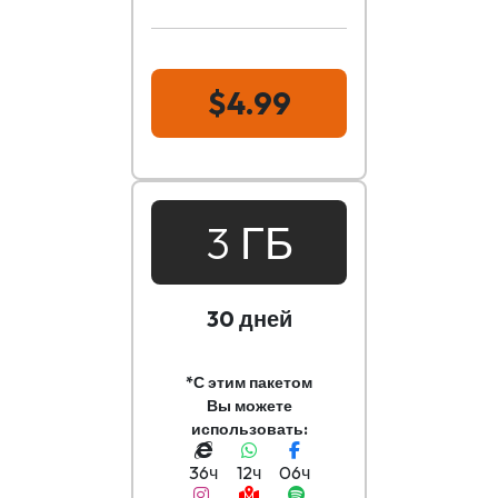
$4.99
3 ГБ
30 дней
*С этим пакетом
Вы можете
использовать:
36ч
12ч
06ч