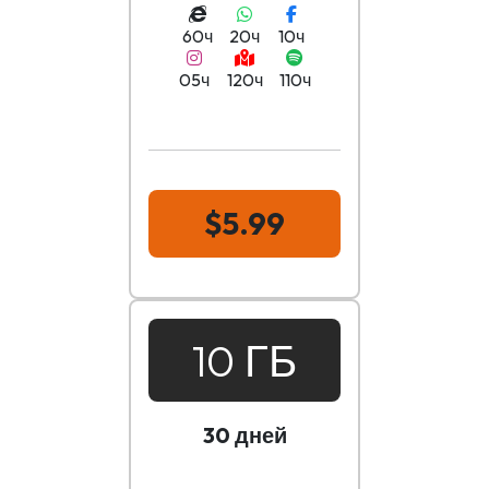
60ч
20ч
10ч
05ч
120ч
110ч
$5.99
10 ГБ
30 дней