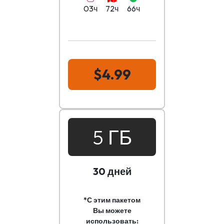
03ч
72ч
66ч
$4.99
5 ГБ
30 дней
*С этим пакетом
Вы можете
использовать: