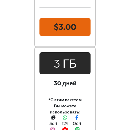
$3.00
3 ГБ
30 дней
*С этим пакетом
Вы можете
использовать:
36ч
12ч
06ч