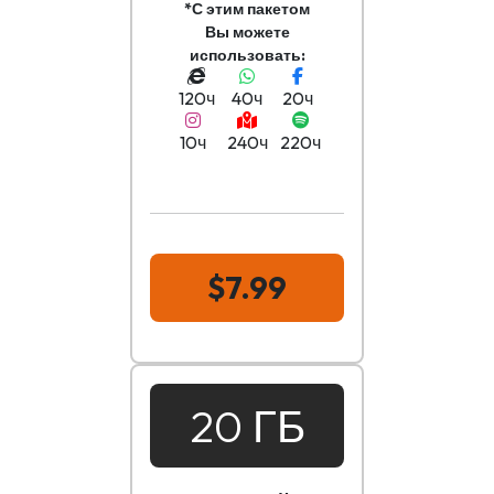
*С этим пакетом
Вы можете
использовать:
120ч
40ч
20ч
10ч
240ч
220ч
$7.99
20 ГБ