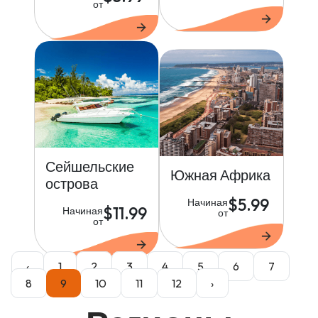
от
Сейшельские
Южная Африка
острова
$5.99
Начиная
$11.99
Начиная
от
от
‹
1
2
3
4
5
6
7
8
9
10
11
12
›