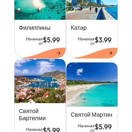
Филиппины
Катар
$5.99
$3.99
Начиная
Начиная
от
от
Святой
Святой Мартин
Бартелми
$5.99
Начиная
$5.99
Начиная
от