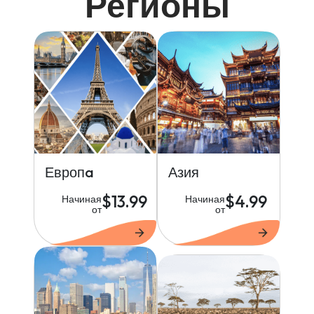
Регионы
Европa
Азия
$13.99
$4.99
Начиная
Начиная
от
от