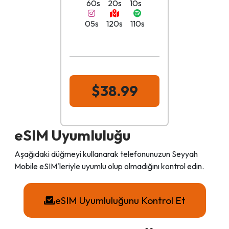
60s
20s
10s
05s
120s
110s
$38.99
eSIM Uyumluluğu
Aşağıdaki düğmeyi kullanarak telefonunuzun Seyyah
Mobile eSIM'leriyle uyumlu olup olmadığını kontrol edin.
eSIM Uyumluluğunu Kontrol Et