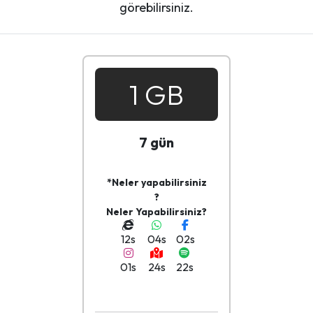
görebilirsiniz.
1 GB
7 gün
*Neler yapabilirsiniz
?
Neler Yapabilirsiniz?
12s
04s
02s
01s
24s
22s