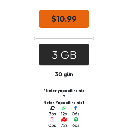
$10.99
3 GB
30 gün
*Neler yapabilirsiniz
?
Neler Yapabilirsiniz?
36s
12s
06s
03s
72s
66s