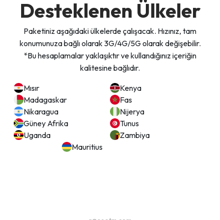
Desteklenen Ülkeler
Paketiniz aşağıdaki ülkelerde çalışacak. Hızınız, tam
konumunuza bağlı olarak 3G/4G/5G olarak değişebilir.
*Bu hesaplamalar yaklaşıktır ve kullandığınız içeriğin
kalitesine bağlıdır.
Mısır
Kenya
Madagaskar
Fas
Nikaragua
Nijerya
Güney Afrika
Tunus
Uganda
Zambiya
Mauritius