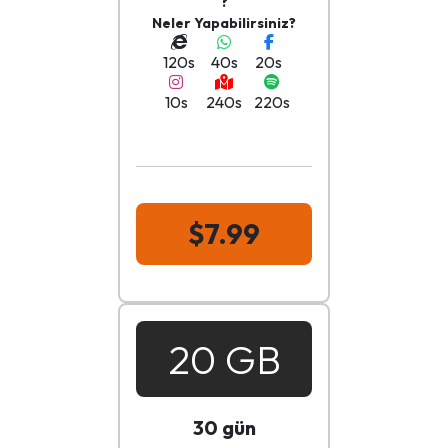
?
Neler Yapabilirsiniz?
120s
40s
20s
10s
240s
220s
$7.99
20 GB
30 gün