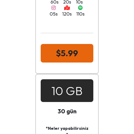
60s
20s
10s
05s
120s
110s
$5.99
10 GB
30 gün
*Neler yapabilirsiniz