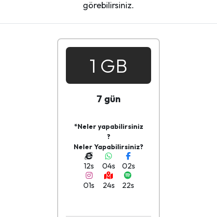
görebilirsiniz.
1 GB
7 gün
*Neler yapabilirsiniz
?
Neler Yapabilirsiniz?
12s
04s
02s
01s
24s
22s