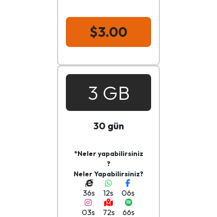
$3.00
3 GB
30 gün
*Neler yapabilirsiniz
?
Neler Yapabilirsiniz?
36s
12s
06s
03s
72s
66s