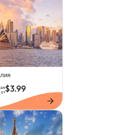
алия
$3.99
ная
от