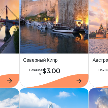
Северный Кипр
Австр
$3.00
Начиная
Начи
от