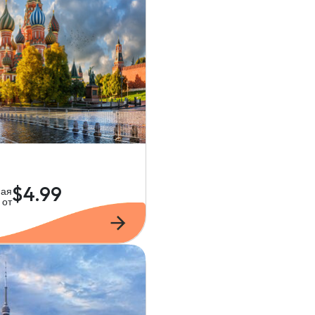
я
$4.99
ная
от