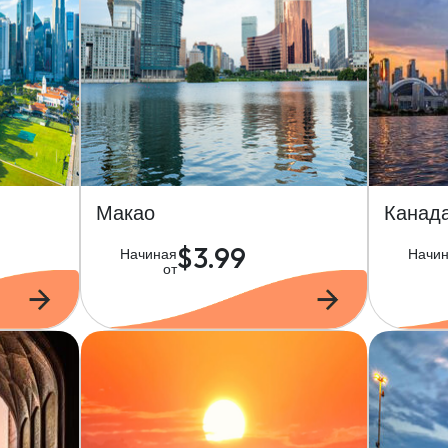
Макао
Канад
$3.99
Начиная
Начи
от