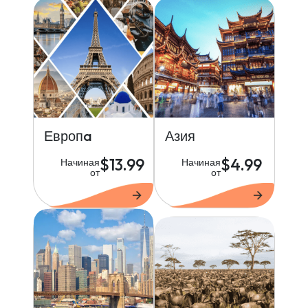
Европa
Азия
$13.99
$4.99
Начиная
Начиная
от
от