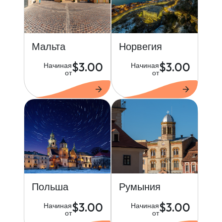
Мальта
Норвегия
$3.00
$3.00
Начиная
Начиная
от
от
Польша
Румыния
$3.00
$3.00
Начиная
Начиная
от
от