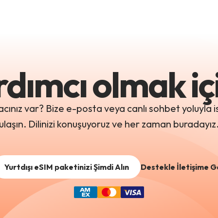
rdımcı olmak i
acınız var? Bize e-posta veya canlı sohbet yoluyla 
ulaşın. Dilinizi konuşuyoruz ve her zaman buradayız
Yurtdışı eSIM paketinizi Şimdi Alın
Destekle İletişime G