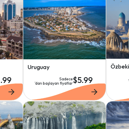
Özbeki
Uruguay
1.99
$5.99
Sadece
'dan başlayan fiyatlar