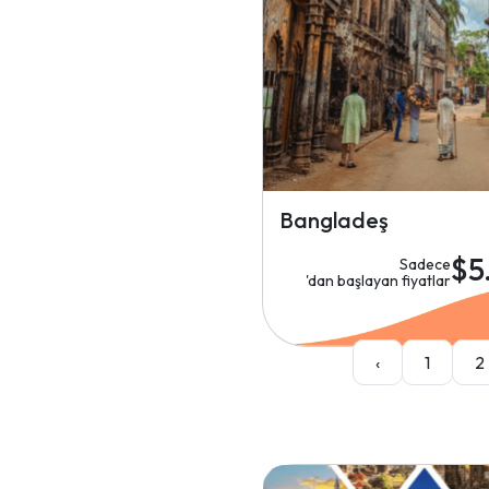
Bangladeş
$5
Sadece
'dan başlayan fiyatlar
‹
1
2