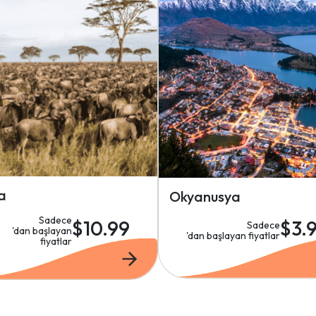
a
Okyanusya
Sadece
$10.99
$3.
Sadece
'dan başlayan
'dan başlayan fiyatlar
fiyatlar