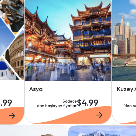
Asya
Kuzey 
3.99
$4.99
Sadece
'dan başlayan fiyatlar
'dan b