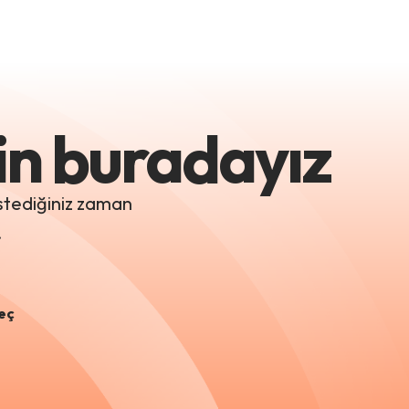
çin buradayız
istediğiniz zaman
.
eç