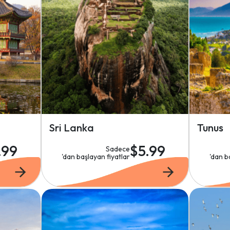
Sri Lanka
Tunus
.99
$5.99
Sadece
'dan başlayan fiyatlar
'dan b