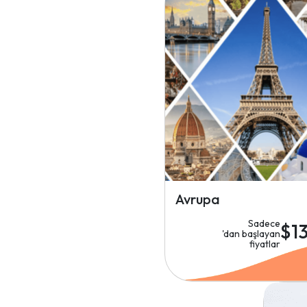
Avrupa
Sadece
$1
'dan başlayan
fiyatlar