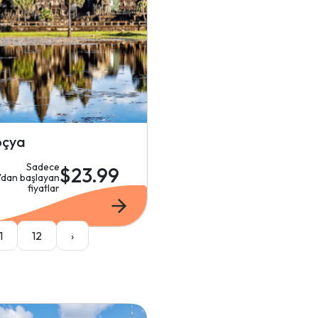
çya
Sadece
$23.99
'dan başlayan
fiyatlar
1
12
›