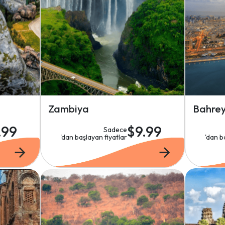
Zambiya
Bahre
.99
$9.99
Sadece
'dan başlayan fiyatlar
'dan b