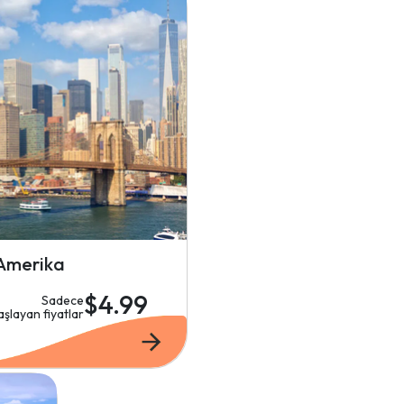
Amerika
$4.99
Sadece
aşlayan fiyatlar