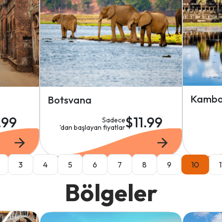
Kambo
Botsvana
.99
$11.99
Sadece
'dan başlayan fiyatlar
3
4
5
6
7
8
9
10
1
Bölgeler