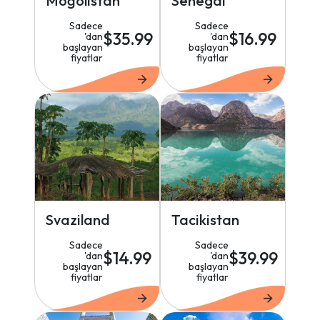
Moğolistan
Senegal
Sadece
Sadece
$35.99
$16.99
'dan
'dan
başlayan
başlayan
fiyatlar
fiyatlar
Svaziland
Tacikistan
Sadece
Sadece
$14.99
$39.99
'dan
'dan
başlayan
başlayan
fiyatlar
fiyatlar