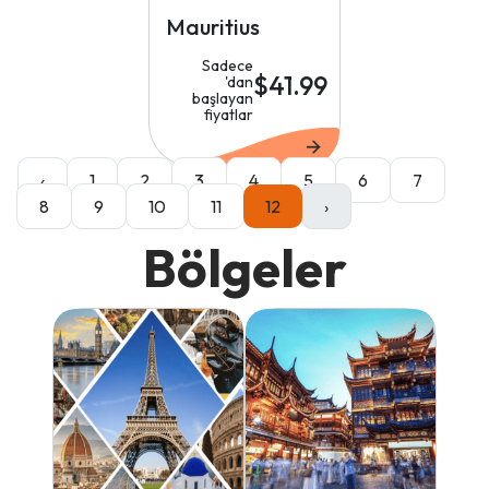
Mauritius
Sadece
$41.99
'dan
başlayan
fiyatlar
‹
1
2
3
4
5
6
7
8
9
10
11
12
›
Bölgeler