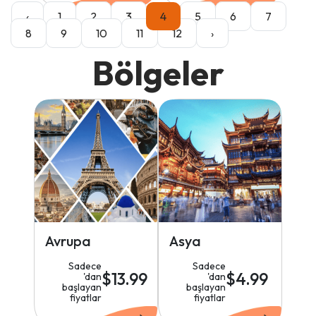
‹
1
2
3
4
5
6
7
8
9
10
11
12
›
Bölgeler
Avrupa
Asya
Sadece
Sadece
$13.99
$4.99
'dan
'dan
başlayan
başlayan
fiyatlar
fiyatlar